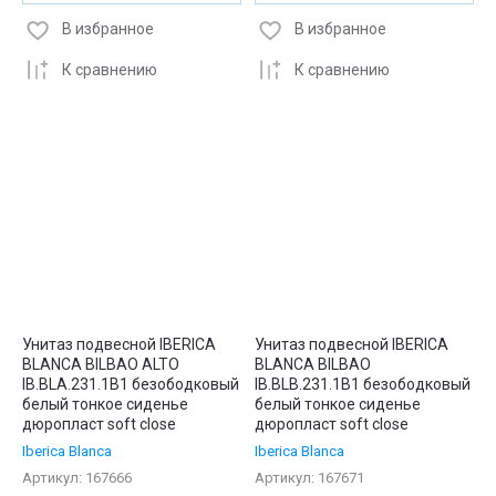
В избранное
В избранное
К сравнению
К сравнению
Унитаз подвесной IBERICA
Унитаз подвесной IBERICA
BLANCA BILBAO ALTO
BLANCA BILBAO
IB.BLA.231.1B1 безободковый
IB.BLB.231.1B1 безободковый
белый тонкое сиденье
белый тонкое сиденье
дюропласт soft close
дюропласт soft close
Iberica Blanca
Iberica Blanca
Артикул:
167666
Артикул:
167671