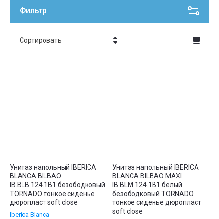
Фильтр
Сортировать
Цена - убывание
Цена - возрастание
Название - Я-А
Название - А-Я
Унитаз напольный IBERICA
Унитаз напольный IBERICA
BLANCA BILBAO
BLANCA BILBAO MAXI
IB.BLB.124.1B1 безободковый
IB.BLM.124.1B1 белый
TORNADO тонкое сиденье
безободковый TORNADO
дюропласт soft close
тонкое сиденье дюропласт
soft close
Iberica Blanca