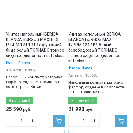
Унитаз напольный IBERICA
Унитаз напольный IBERICA
BLANCA BURGOS MAXI BIDE
BLANCA BURGOS MAXI
IB.BRM.124.1B1B с функцией
IB.BRM.124.1B1 белый
биде белый TORNADO тонкое
безободковый TORNADO
сиденье дюропласт soft close
тонкое сиденье дюропласт
soft close
Iberica Blanca
Iberica Blanca
Артикул:
167684
Артикул:
167683
Напольный компакт; материал:
фарфор; сиденье в комплекте:
Напольный компакт; материал:
есть; страна: Китай
фарфор; сиденье в комплекте:
есть; страна: Китай
В наличии
3
В наличии
52
25 590
21 990
руб.
руб.