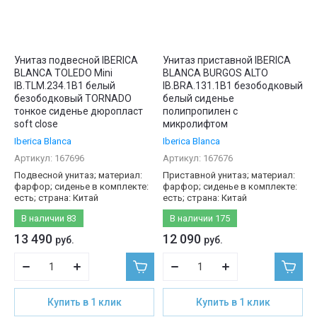
Унитаз подвесной IBERICA
Унитаз приставной IBERICA
BLANCA TOLEDO Mini
BLANCA BURGOS ALTO
IB.TLM.234.1B1 белый
IB.BRA.131.1B1 безободковый
безободковый TORNADO
белый сиденье
тонкое сиденье дюропласт
полипропилен с
soft close
микролифтом
Iberica Blanca
Iberica Blanca
Артикул:
167696
Артикул:
167676
Подвесной унитаз; материал:
Приставной унитаз; материал:
фарфор; сиденье в комплекте:
фарфор; сиденье в комплекте:
есть; страна: Китай
есть; страна: Китай
В наличии
83
В наличии
175
13 490
12 090
руб.
руб.
Купить в 1 клик
Купить в 1 клик