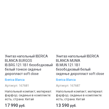
Унитаз напольный IBERICA
Унитаз напольный IBERICA
BLANCA BURGOS
BLANCA MUNIA
IB.BRG.121.1B1 безободковый
IB.MUN.121.1B1
белый тонкое сиденье
безободковый белый
дюропласт soft close
сиденье дюропласт soft close
Iberica Blanca
Iberica Blanca
Артикул:
167681
Артикул:
167687
Напольный компакт; материал:
Напольный компакт; материал:
фарфор; сиденье в комплекте:
фарфор; сиденье в комплекте:
есть; страна: Китай
есть; страна: Китай
17 990
13 590
руб.
руб.