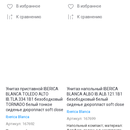
В избранное
В избранное
К сравнению
К сравнению
Унитаз приставной IBERICA
Унитаз напольный IBERICA
BLANCA TOLEDO ALTO
BLANCA ALBO IB.ALB.121.1B1
IB.TLA.334.1B1 безободковый
безободковый белый
TORNADO белый тонкое
сиденье дюропласт soft close
сиденье дюропласт soft close
Iberica Blanca
Iberica Blanca
Артикул:
167699
Артикул:
167692
Напольный компакт; материал: