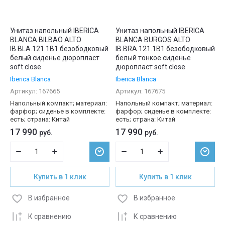
Унитаз напольный IBERICA
Унитаз напольный IBERICA
BLANCA BILBAO ALTO
BLANCA BURGOS ALTO
IB.BLA.121.1B1 безободковый
IB.BRA.121.1B1 безободковый
белый сиденье дюропласт
белый тонкое сиденье
soft close
дюропласт soft close
Iberica Blanca
Iberica Blanca
Артикул:
167665
Артикул:
167675
Напольный компакт; материал:
Напольный компакт; материал:
фарфор; сиденье в комплекте:
фарфор; сиденье в комплекте:
есть; страна: Китай
есть; страна: Китай
17 990
17 990
руб.
руб.
Купить в 1 клик
Купить в 1 клик
В избранное
В избранное
К сравнению
К сравнению