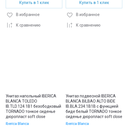
Купить в 1 клик
Купить в 1 клик
В избранное
В избранное
К сравнению
К сравнению
Унитаз напольный IBERICA
Унитаз подвесной IBERICA
BLANCA TOLEDO
BLANCA BILBAO ALTO BIDE
IB.TLD.124.1B1 безободковый
IB.BLA.234.1B1B с функцией
TORNADO тонкое сиденье
биде белый TORNADO тонкое
дюропласт soft close
сиденье дюропласт soft close
Iberica Blanca
Iberica Blanca