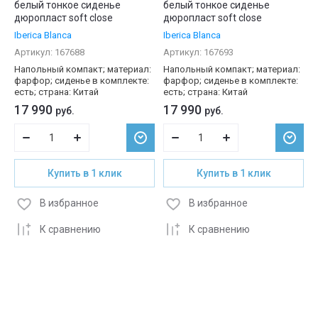
белый тонкое сиденье
белый тонкое сиденье
дюропласт soft close
дюропласт soft close
Iberica Blanca
Iberica Blanca
Артикул:
167688
Артикул:
167693
Напольный компакт; материал:
Напольный компакт; материал:
фарфор; сиденье в комплекте:
фарфор; сиденье в комплекте:
есть; страна: Китай
есть; страна: Китай
17 990
17 990
руб.
руб.
Купить в 1 клик
Купить в 1 клик
В избранное
В избранное
К сравнению
К сравнению