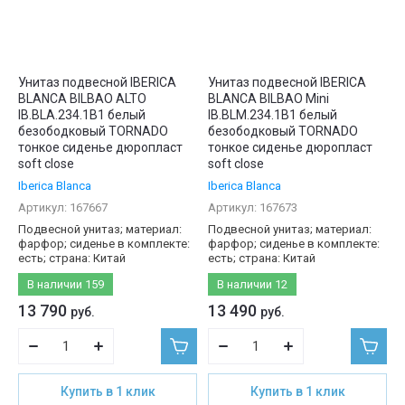
Унитаз подвесной IBERICA
Унитаз подвесной IBERICA
BLANCA BILBAO ALTO
BLANCA BILBAO Mini
IB.BLA.234.1B1 белый
IB.BLM.234.1B1 белый
безободковый TORNADO
безободковый TORNADO
тонкое сиденье дюропласт
тонкое сиденье дюропласт
soft close
soft close
Iberica Blanca
Iberica Blanca
Артикул:
167667
Артикул:
167673
Подвесной унитаз; материал:
Подвесной унитаз; материал:
фарфор; сиденье в комплекте:
фарфор; сиденье в комплекте:
есть; страна: Китай
есть; страна: Китай
В наличии
159
В наличии
12
13 790
13 490
руб.
руб.
Купить в 1 клик
Купить в 1 клик