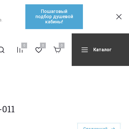
Пошаговый
подбор душевой
Ф.
кабины!
0
0
0
Каталог
ификаты
Контакты
Форум
-011