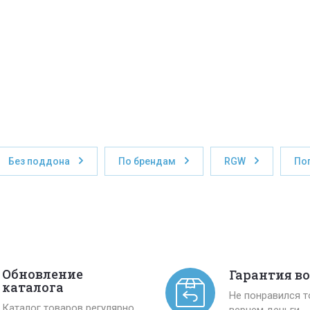
Без поддона
По брендам
RGW
По
Обновление
Гарантия в
каталога
Не понравился 
Каталог товаров регулярно
вернем деньги