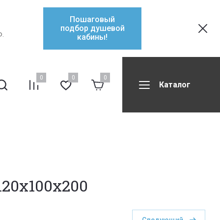
Пошаговый
подбор душевой
Ф.
кабины!
0
0
0
Каталог
ификаты
Контакты
Форум
120x100x200