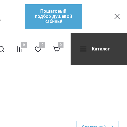
Пошаговый
подбор душевой
Ф.
кабины!
0
0
0
Каталог
ификаты
Контакты
Форум