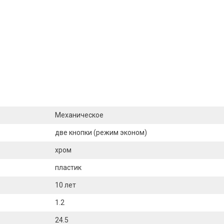
Механическое
две кнопки (режим эконом)
хром
пластик
10 лет
1.2
24.5