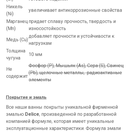
Никель
увеличивает антикоррозионные свойства
(Ni)
Марганец
придает сплаву прочность, твердость и
(Mn)
износостойкость
добавляет прочности и устойчивости к
Медь (Cu)
нагрузкам
Толщина
10 мм
чугуна
Фосфор
(P
), Мышьяк (As), Сера (S), Свинец
Не
(Pb), щелочные металлы, радиоактивные
содержит
элементы
Покрытие и эмаль
Все наши ванны покрыты уникальной фирменной
эмалью
Delice
, произведенной по разработанной
компанией формуле, которая имеет уникальные
эксплуатационные характеристики. Формула эмали