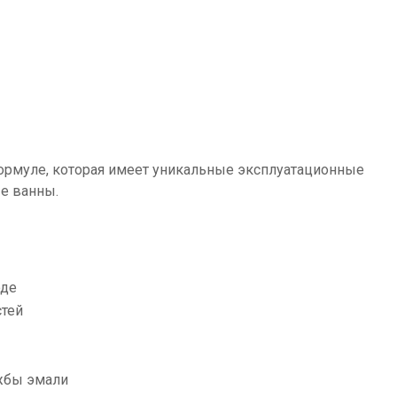
формуле, которая имеет уникальные эксплуатационные
ые ванны.
оде
стей
ужбы эмали