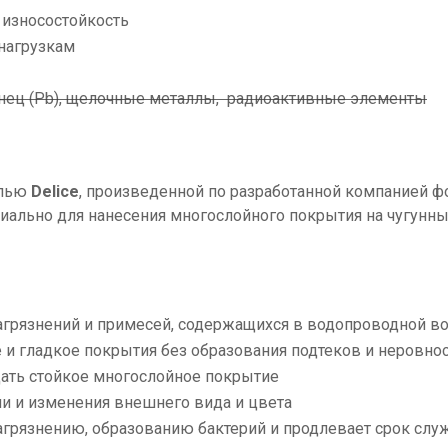
и износостойкость
 нагрузкам
Свинец (Pb), щелочные металлы, радиоактивные элементы
алью
Delice
, произведенной по разработанной компанией 
иально для нанесения многослойного покрытия на чугунн
загрязнений и примесей, содержащихся в водопроводной в
 и гладкое покрытия без образования подтеков и неровно
дать стойкое многослойное покрытие
и и изменения внешнего вида и цвета
загрязнению, образованию бактерий и продлевает срок сл