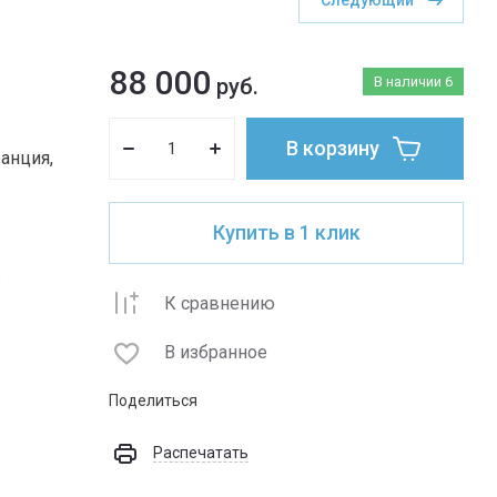
Следующий
88 000
руб.
В наличии
6
В корзину
анция,
Купить в 1 клик
ж
К сравнению
В избранное
Поделиться
Распечатать