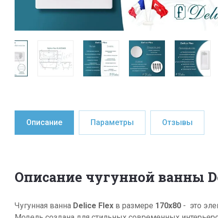
Описание
Параметры
Отзывы
Описание чугунной ванны Del
Чугунная ванна
Delice Flex
в размере
170х80
- это эле
Модель создана для стильных современных интерьеро