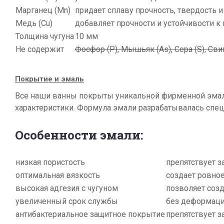
Марганец (Mn)
придает сплаву прочность, твердость 
Медь (Cu)
добавляет прочности и устойчивости к
Толщина чугуна
10 мм
Не содержит
Фосфор
(P
), Мышьяк (As), Сера (S), 
Покрытие и эмаль
Все наши ванны покрыты уникальной фирменной эм
характеристики. Формула эмали разрабатывалась спец
Особенности эмали:
низкая пористость
препятствует 
оптимальная вязкость
создает ровное
высокая адгезия с чугуном
позволяет соз
увеличенный срок службы
без деформаци
антибактериальное защитное покрытие
препятствует 