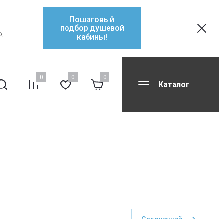
Пошаговый
подбор душевой
Ф.
кабины!
0
0
0
Каталог
ификаты
Контакты
Форум