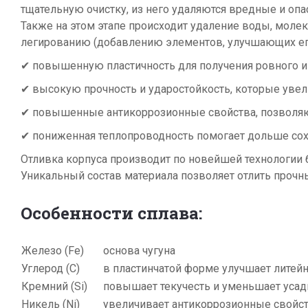
тщательную очистку, из него удаляются вредные и оп
Также на этом этапе происходит удаление воды, молек
легированию (добавлению элементов, улучшающих его 
✔ повышенную пластичность для получения ровного и 
✔ высокую прочность и ударостойкость, которые увел
✔ повышенные антикоррозионные свойства, позволяю
✔ пониженная теплопроводность помогает дольше сох
Отливка корпуса производит по новейшей технологии б
Уникальный состав материала позволяет отлить прочн
Особенности сплава:
Железо (Fe)
основа чугуна
Углерод (C)
в пластинчатой форме улучшает литей
Кремний (Si)
повышает текучесть и уменьшает усад
Никель (Ni)
увеличивает антикоррозионные свойс