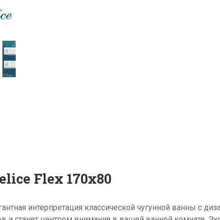
ice Flex 170х80
гантная интерпретация классической чугунной ванны с ди
в и станет центром внимания в вашей ванной комнате. Э