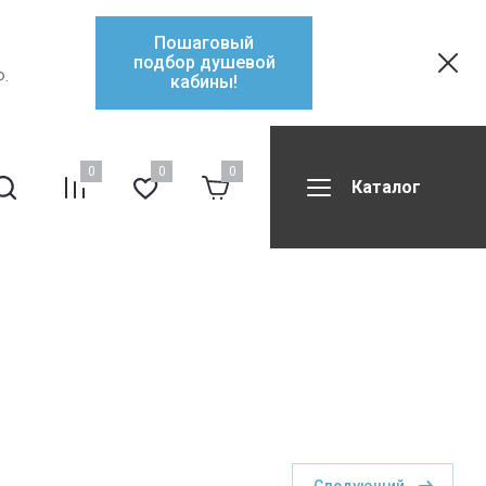
Пошаговый
подбор душевой
Ф.
кабины!
0
0
0
Каталог
ификаты
Контакты
Форум