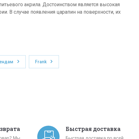
итьевого акрила. Достоинством является высокая
рии. В случае появления царапин на поверхности, их
рендам
Frank
озврата
Быстрая доставка
товар? Мы
Быстрая доставка по всей