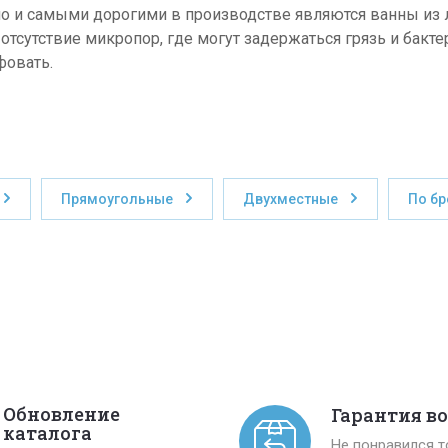
о и самыми дорогими в производстве являются ванны из л
 отсутствие микропор, где могут задержаться грязь и бакте
фовать.
Прямоугольные
Двухместные
По б
Обновление
Гарантия в
каталога
Не понравился 