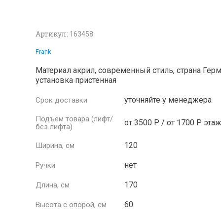
Артикул:
163458
Frank
Материал акрил, современный стиль, страна Герм
установка пристенная
уточняйте у менеджера
Срок доставки
Подъем товара (лифт/
от 3500 Р / от 1700 Р эта
без лифта)
120
Ширина, см
нет
Ручки
170
Длина, см
60
Высота с опорой, см