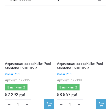
Цена - убывание
Цена - возрастание
Название - Я-А
Название - А-Я
Акриловая ванна Koller Pool
Акриловая ванна Koller Pool
Montana 150X105 R
Montana 160X105 R
Koller Pool
Koller Pool
Артикул:
127136
Артикул:
127138
В наличии
2
В наличии
2
52 292
58 567
руб.
руб.