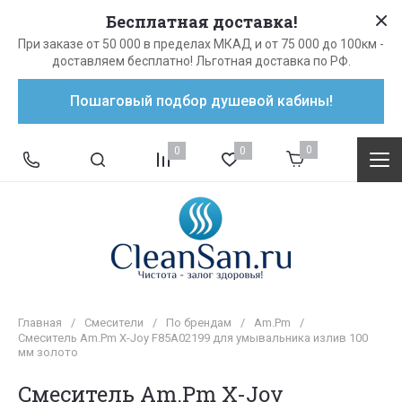
Бесплатная доставка!
При заказе от 50 000 в пределах МКАД и от 75 000 до 100км -
доставляем бесплатно! Льготная доставка по РФ.
Пошаговый подбор душевой кабины!
0
0
0
Главная
/
Смесители
/
По брендам
/
Am.Pm
/
Cмеситель Am.Pm X-Joy F85A02199 для умывальника излив 100
мм золото
Cмеситель Am.Pm X-Joy