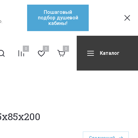
Пошаговый
подбор душевой
Ф.
кабины!
0
0
0
Каталог
ификаты
Контакты
Форум
5x85x200