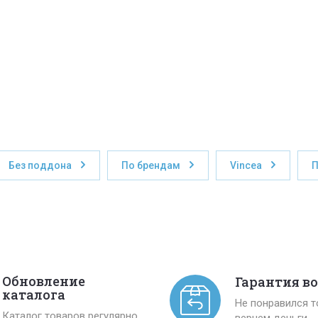
Без поддона
По брендам
Vincea
П
Обновление
Гарантия в
каталога
Не понравился 
Каталог товаров регулярно
вернем деньги