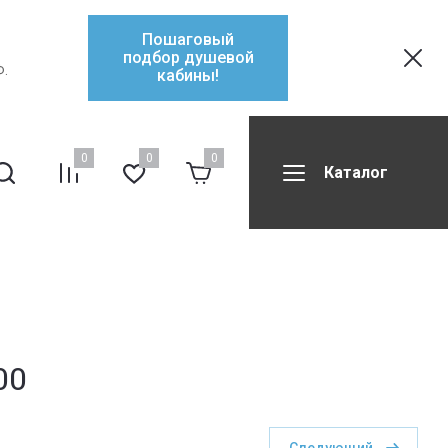
Пошаговый
подбор душевой
Ф.
кабины!
0
0
0
Каталог
ификаты
Контакты
Форум
00