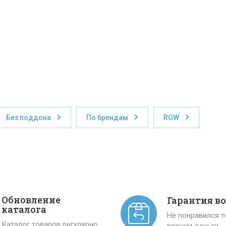
Без поддона
По брендам
RGW
Обновление
Гарантия в
каталога
Не понравился 
Каталог товаров регулярно
вернем деньги