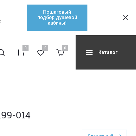
Пошаговый
подбор душевой
Ф.
кабины!
0
0
0
Каталог
ификаты
Контакты
Форум
199-014